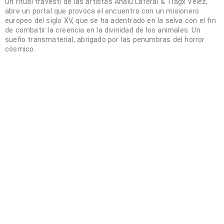
Un ritual travesti de las artistas Analú Laferal & Tiagx Vélez,
abre un portal que provoca el encuentro con un misionero
europeo del siglo XV, que se ha adentrado en la selva con el fin
de combatir la creencia en la divinidad de los animales. Un
sueño transmaterial, abrigado por las penumbras del horror
cósmico.