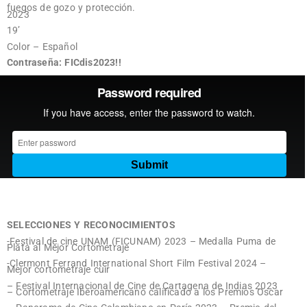
fuegos de gozo y protección.
2023
19’
Color – Español
Contraseña: FICdis2023!!
SELECCIONES Y RECONOCIMIENTOS
-Festival de cine UNAM (FICUNAM) 2023 – Medalla Puma de
Plata al Mejor Cortometraje
-Clermont Ferrand International Short Film Festival 2024 –
Mejor cortometraje cuir
– Festival Internacional de Cine de Cartagena de Indias 2023
– Cortometraje Iberoamericano calificado a los Premios Oscar