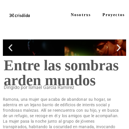
Nosotrxs
Proyectos
Entre las sombras
arden mundos
Dirigido por Ismael García Ramírez
Ramona, una mujer que acaba de abandonar su hogar, se
adentra en un lejano barrio de edificios de interés social y
frondosas malezas. Allí se reencuentra con su hijo, y en busca
de un refugio, se recoge en él y los amigos que le acompañan.
La mujer pasa la noche junto al grupo de jóvenes
transpirados, habitando la oscuridad en manada, invocando