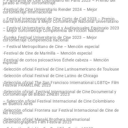
– Panorama de Cine Colombiano en París 2023 – Premio del
jurado al mejor cortometraje
-Festival de Cine Universitario Render 2024 – Mejor
cortometraje Internacional
– Festival Internacional de Cine Corto de Cali 2023 – Premio
Garra Intravenosa a Mejor Cortometraje Nacional Universitario
– Festival Universitario de Cine y Audiovisuales Equinoxio 2023
– Mejor cortometraje Competencia de Ficción Nacional
-Eureka Festival Universitario de Cine 2023 – Mejor
cortometraje Competencia nacional
– Festival Metropolitano de Cine – Mención especial
-Festival de Cine de Marinilla – Mención especial
-Festival de cortos psicoactivos Échele cabeza – Mención
especial
-Selección oficial Festival de Cine Latinoamericano de Toulouse
-Selección oficial Festival de Cine Latino de Chicago
-Selección oficial The San Francisco International LGBTQ+ Film
Festival FRAMELINE 2023
-Selección oficial Festival Internacional de Cine Documental y
Cortometraje de Bilbao ZINEBI 2023
– Selección oficial Festival Internacional de Cine Colombiano
en Buenos Aires
-Selección oficial Frontera sur Festival Internacional de Cine de
No Ficción
-Selección oficial Manaki Brothers International
Cinematographers Film Festival 2023